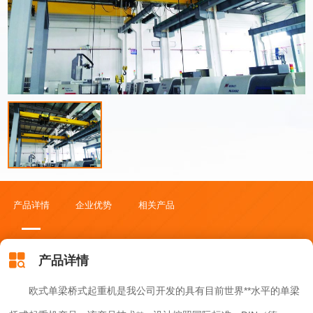
—起重机吊钩升到高点时距起重机运行轨道顶部的距离
关于我们
Thedistancetothecranetravelrailtopwhenthehookmovestothetoppo
A—大车轨道中心到端梁外侧的距离
Thedistancefromthecranerailcentertotheendgirderoutside. W—
大车端梁轮距Craneendgirderwheeldistance. B—大车端梁（含
缓冲器）的长度
Thelengthofthecraneendgirderincludingthebuffer. 注
notes： 1、大车运行标准速度为2-20m/min（变频调速）；
产品详情
企业优势
相关产品
Thestandardtravellingspeedofcraneis3-
30m/min(frequencyconversion) 小车运行标准速度为2-
产品详情
20m/min（变频调速）；
欧式单梁桥式起重机是我公司开发的具有目前世界**水平的单梁
Thestandardtravellingspeedoftrolleyis2-