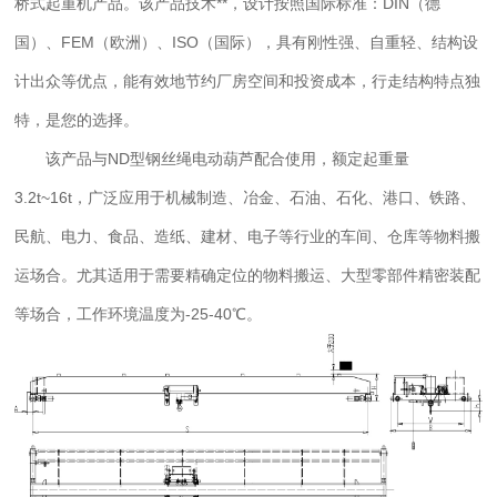
桥式起重机产品。该产品技术**，设计按照国际标准：DIN（德
20m/min(frequencyconversion) 2、除了标准起升速度外，还有
国）、FEM（欧洲）、ISO（国际），具有刚性强、自重轻、结构设
多种速度可供选择，也可选用变频控制起升。
计出众等优点，能有效地节约厂房空间和投资成本，行走结构特点独
Therearemanyoptionalspeedlevelsandfrequencycontrolliftingexce
特，是您的选择。
3、控制方式有多种：地操操作、遥控器操作及两者的组合。
该产品与ND型钢丝绳电动葫芦配合使用，额定起重量
Controlmethods:groundcontrol，
3.2t~16t，广泛应用于机械制造、冶金、石油、石化、港口、铁路、
remotecontrolandthecombinationcontrolofthetwo. 4、表格中数
民航、电力、食品、造纸、建材、电子等行业的车间、仓库等物料搬
据仅供参考，如有变更，恕不另作通知。
运场合。尤其适用于需要精确定位的物料搬运、大型零部件精密装配
Thedatalistedintheformisonlyforreference.Pleaseforgivethenon-
等场合，工作环境温度为-25-40℃。
informingifthedatechanged. 5、具体事宜或特殊请求请与我公司
协商。 Pleasecontactusformoredetailsandspecialrequirements.
新闻资讯