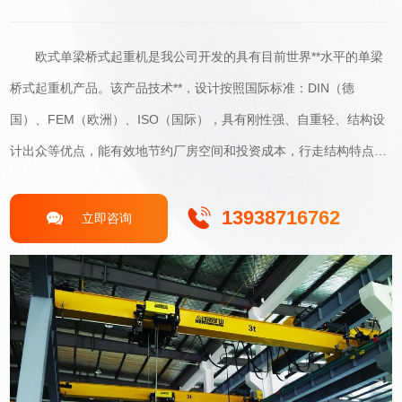
欧式单梁桥式起重机是我公司开发的具有目前世界**水平的单梁
桥式起重机产品。该产品技术**，设计按照国际标准：DIN（德
国）、FEM（欧洲）、ISO（国际），具有刚性强、自重轻、结构设
计出众等优点，能有效地节约厂房空间和投资成本，行走结构特点独
特，是您的选择。 该产品与ND型钢丝绳电动葫芦配合使用，额
定起重量3.2t~16t，广泛应用于机械制造、冶金、石油、石化、港
13938716762
立即咨询
口、铁路、民航、电力、食品、造纸、建材、电子等行业的车间、仓
库等物料搬运场合。尤其适用于需要精确定位的物料搬运、大型零部
件精密装配等场合，工作环境温度为-25-40℃。KSL欧式电动单梁起
重机 S—起重机跨度Cranespan H—起重机运行轨道顶部距
起重机高点的距离
Thedistancefromthecranetravelrailtoptothecranehighestpoint. h