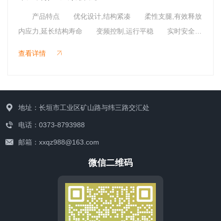
产品特点 优化设计,结构紧凑 柔性支腿,有效释放
内应力,延长结构寿命 变频控制,运行平稳 实时安全监
联系我们
控,确保吊运安全 标准化统一配置,让整机性能更加稳
查看详情
定 配置K系列起升,适用于80T及以下额定载荷 配置智
能卷扬起升,适用于500T及以下额定载荷 配置特点 起
升小车 低净空设计 柔性驱动,内应力小,传动效率
高 重级制电机,接电持续率60%ED 行走变频无极调
地址：长垣市工业区矿山路与纬三路交汇处
速,运行平稳 自调试电磁盘式制动器,可靠,防尘
电话：0373-8793988
2160N/mm2高强度镀锌钢丝绳,免维护 全周型导绳器,防
邮箱：xxqz988@163.com
松绳 全系标配安全监控系统 大车驱动 静音科技
微信二维码
静享搬运 结构紧凑,铝合金壳体,密封 变频电机+硬齿
面減速箱+盘式制动器 集成化设计 全变频调速 转
速4800r/min 防护等级IP55 半油脂润滑,免维护
智能电控 HM人机交互界面速度扩展功能 无线远程控