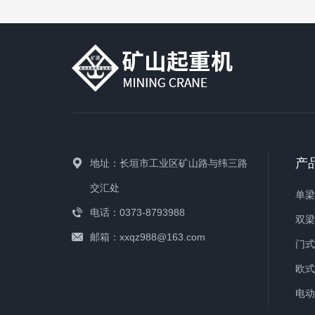
产
地址：长垣市工业区矿山路与纬三路
交汇处
电话：0373-8793988
邮箱：xxqz988@163.com
门
欧
电