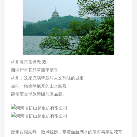
杭州美景盖世无 双
关于我们
西湖岸奇花异草四季清香
杭州，这座充满诗意与人文韵味的城市
如同一幅徐徐展开的山水画卷
静候着父母旅游团前来品鉴。
散步西湖湖畔，微风轻拂，带着丝丝湖水的清凉与岸边花草