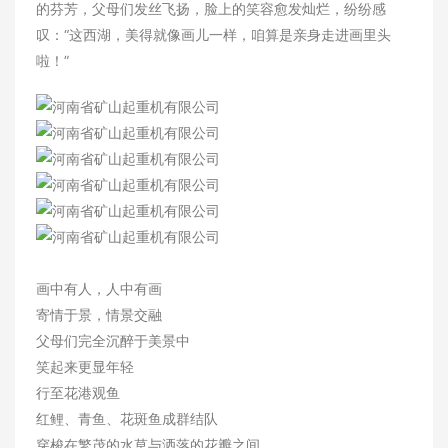
的芬芳，父母们发丝飞扬，脸上的笑容愈发灿烂，纷纷感
叹：“这西湖，美得就像画儿一样，咱算是亲身走进画里头
啦！”
新闻资讯
画中有人，人中有画
寄情于景，情景交融
父母们完全沉醉于美景中
笑起来更显年轻
行至花港观鱼
红鲤、青鱼、花斑鱼成群结队
穿梭在繁茂的水草与洒落的花瓣之间