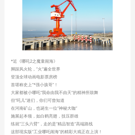
关于我们
*近《哪吒2之魔童闹海》
脚踩风火轮，“火”遍全世界
登顶全球动画电影票房榜
首堪称史上“*强小孩哥”！
大家都被小哪吒“我命由我不由天”的精神所鼓舞
但“吒儿”迷们，你们可曾知道
在河南矿山，也诞生一位“神秘大咖”
施展起本领，如白鹤亮翅，技压群雄
练就“三头六臂”，走的是“精品智造”高端路线
这部现实版“工业哪吒闹海”的精彩大戏正在上演！