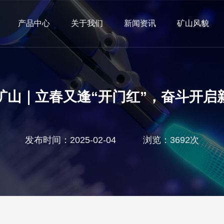
产品中心
关于我们
新闻资讯
矿山风貌
矿山｜立春又逢“开门红”，奋斗开启
发布时间：2025-02-04 浏览：3692次