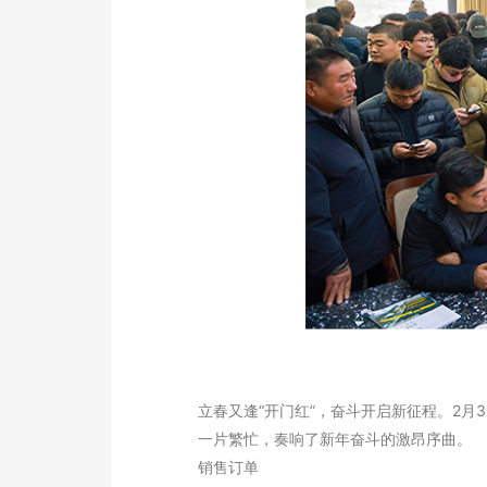
立春又逢“开门红”，奋斗开启新征程。2
一片繁忙，奏响了新年奋斗的激昂序曲。
销售订单