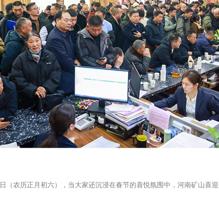
月3日（农历正月初六），当大家还沉浸在春节的喜悦氛围中，河南矿山喜