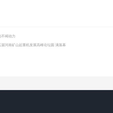
的不竭动力
五届河南矿山起重机发展高峰论坛圆 满落幕