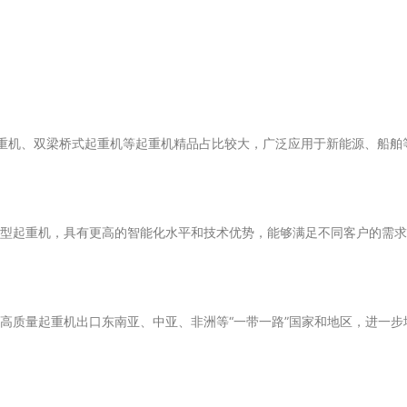
重机、双梁桥式起重机等起重机精品占比较大，广泛应用于新能源、船舶等
型起重机，具有更高的智能化水平和技术优势，能够满足不同客户的需求
高质量起重机出口东南亚、中亚、非洲等“一带一路”国家和地区，进一步