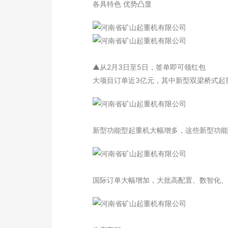
各具特色 优势凸显
▲从2月3日至5日，签单即可领红包
大项目订单近3亿元，其中新型双梁桥式起
新型功能型起重机大幅增多，这些新型功能
国际订单大幅增加，大批高配置、数智化、