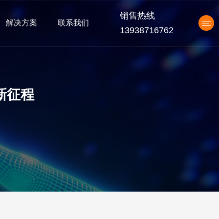
销售热线
解决方案
联系我们
13938716762
产品中心
新征程