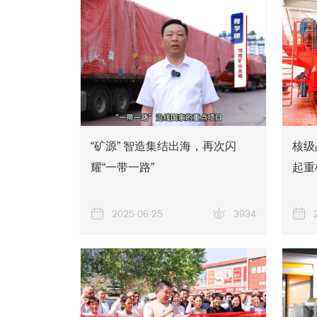
“矿源” 智造集结出海，再次闪
核级
耀“一带一路”
起重
2025-06-25
3934