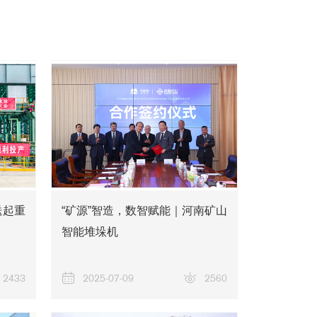
关于我们
送起重
“矿源”智造，数智赋能｜河南矿山
智能堆垛机
2433
2025-07-09
2560
新闻资讯