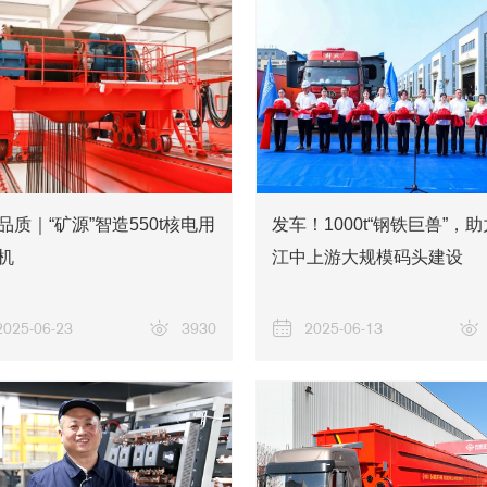
品质｜“矿源”智造550t核电用
发车！1000t“钢铁巨兽”，
机
江中上游大规模码头建设
2025-06-23
3930
2025-06-13