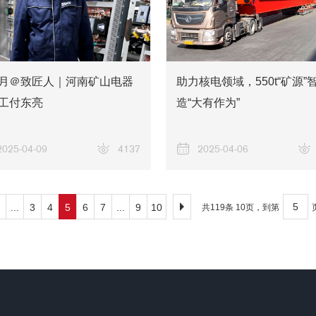
月＠致匠人｜河南矿山电器
助力核电领域，550t“矿源”
工付东亮
造“大有作为”
2025-04-09
4137
2025-04-06
...
3
4
5
6
7
...
9
10
共119条 10页，到第