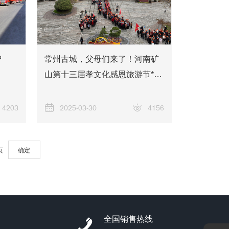
智
常州古城，父母们来了！河南矿
山第十三届孝文化感恩旅游节*后
一站
4203
2025-03-30
4156
解决方案
页
确定
全国销售热线