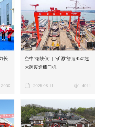
助力长
空中“钢铁侠”｜“矿源”智造450t超
大跨度造船门机
3930
2025-06-11
4011
矿山风貌