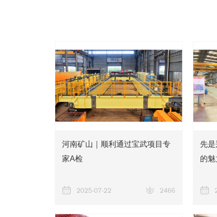
河南矿山｜顺利通过宝武项目专
先是
家A检
的魅
2025-07-22
2466