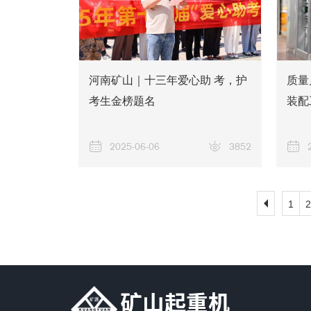
河南矿山｜十三年爱心助 考，护
质量
考生金榜题名
装配
2025-06-06
3852
1
2